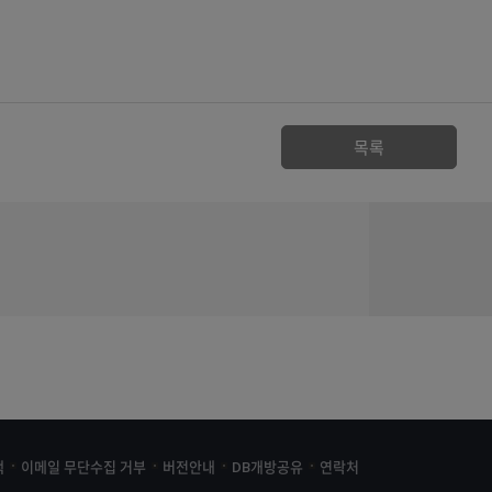
목록
책
이메일 무단수집 거부
버전안내
DB개방공유
연락처